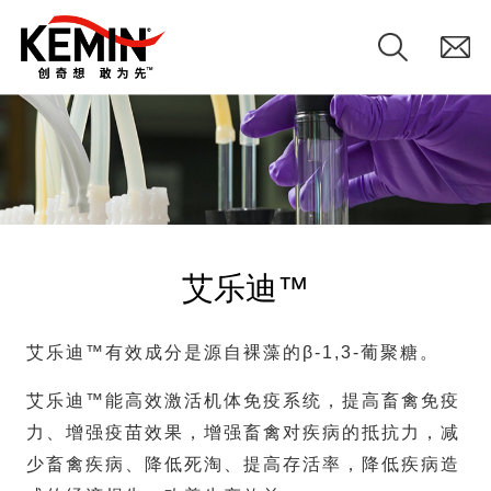
艾乐迪™
艾乐迪™有效成分是源自裸藻的β-1,3-葡聚糖。
艾乐迪™能高效激活机体免疫系统，提高畜禽免疫
力、增强疫苗效果，增强畜禽对疾病的抵抗力，减
少畜禽疾病、降低死淘、提高存活率，降低疾病造