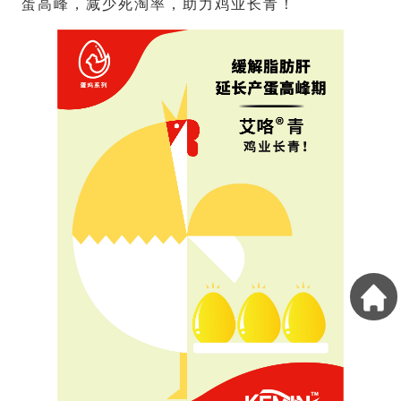
蛋高峰，减少死淘率，助力鸡业长青！