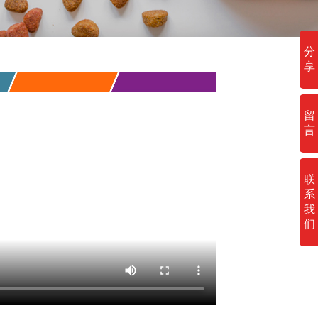
分
享
留
言
联
系
我
们