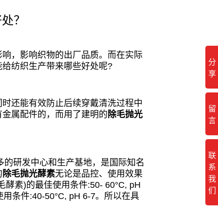
好处？
响，影响织物的出厂品质。而在实际
分
能给纺织生产带来哪些好处呢?
享
同时还能有效防止后续穿戴清洗过程中
留
有金属配件的，而用了建明的
除毛抛光
言
联
多的研发中心和生产基地，是国际知名
系
的
除毛抛光酵素
无论是品控、使用效果
我
)的最佳使用条件:50- 60°C, pH
们
最佳使用条件:40-50°C, pH 6-7。所以在具