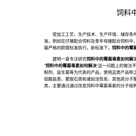
饲料
受加工工艺、生产技术、生产环境、储存条件等
准，例如在仔猪配合饲料及青年母猪配合饲料中，玉米赤
最严格的欧盟标准执行，新标准下，
饲料中的霉
建明一直专注研究
饲料中的霉菌毒素如何解
“
饲料中的霉菌毒素如何解决
”这一问题上的做法
制剂、益生菌等为代表的产品，使用这类产品称
铝酸盐类、蒙脱石类和诸如活性炭、其他高分子
类，主要通过通过改变饲料中霉菌毒素的分子结