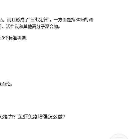
，而且形成了“三七定律”，一方面是指30%的调
脱石、活性炭和其他高分子聚合物。
下3个标准挑选：
概而论。
免疫力？鱼虾免疫增强怎么做？