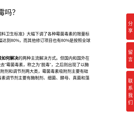
霉吗？
分
享
料卫生标准》大幅下调了各种霉菌毒素的限量标
，降幅达到80%，而其他修订项目也有80%是按照全球
留
素如何解决
的两种主流解决方式。但国内和国外在
言
去”霉菌毒素，称之为“脱毒”，之后则出现了以酶
吸附剂和调节剂两大类，霉菌毒素吸附剂主要有硅
毒素调节剂主要有酶制剂、细菌、酵母、真菌和藻
联
系
我
们