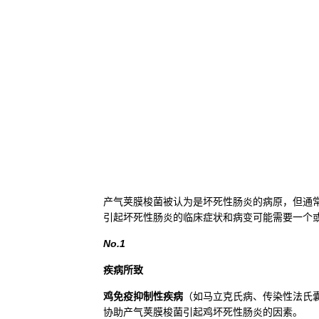
产气荚膜梭菌被认为是坏死性肠炎的病原，但通
引起坏死性肠炎的临床症状和病变可能需要一个
No.1
疾病所致
鸡免疫抑制性疾病
（如马立克氏病、传染性法氏
协助产气荚膜梭菌引起鸡坏死性肠炎的因素。