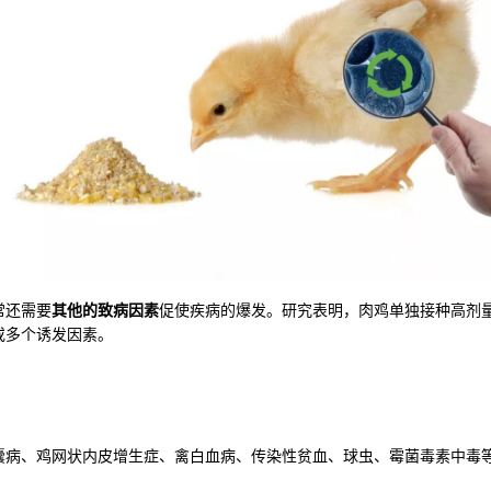
常还需要
其他的致病因素
促使疾病的爆发。研究表明，肉鸡单独接种高剂
或多个诱发因素。
囊病、鸡网状内皮增生症、禽白血病、传染性贫血、球虫、霉菌毒素中毒