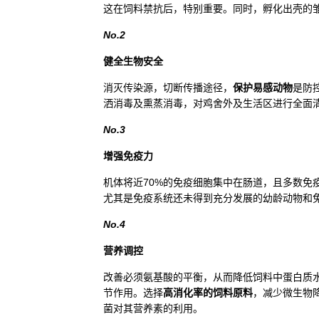
这在饲料禁抗后，特别重要。同时，孵化出壳的
No.2
健全生物安全
消灭传染源，切断传播途径，
保护易感动物
是防
洒消毒及熏蒸消毒，对鸡舍外及生活区进行全面
No.3
增强免疫力
机体将近70%的免疫细胞集中在肠道，且多数
尤其是免疫系统还未得到充分发展的幼龄动物和
No.4
营养调控
改善必须氨基酸的平衡，从而降低饲料中蛋白质
节作用。选择
高消化率的饲料原料
，减少微生物
菌对其营养素的利用。