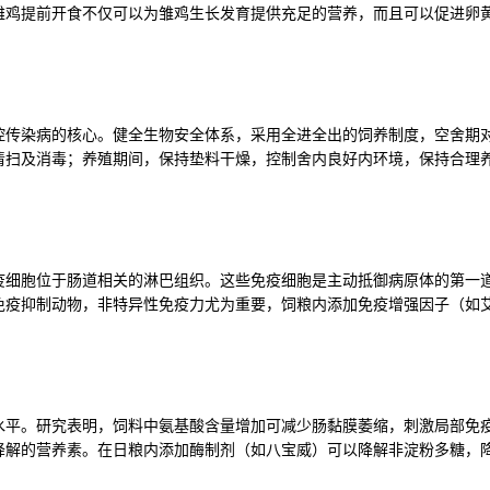
雏鸡提前开食不仅可以为雏鸡生长发育提供充足的营养，而且可以促进卵
控传染病的核心。健全生物安全体系，采用全进全出的饲养制度，空舍期
清扫及消毒；养殖期间，保持垫料干燥，控制舍内良好内环境，保持合理
免疫细胞位于肠道相关的淋巴组织。这些免疫细胞是主动抵御病原体的第一
免疫抑制动物，非特异性免疫力尤为重要，饲粮内添加免疫增强因子（如
水平。研究表明，饲料中氨基酸含量增加可减少肠黏膜萎缩，刺激局部免
降解的营养素。在日粮内添加酶制剂（如八宝威）可以降解非淀粉多糖，