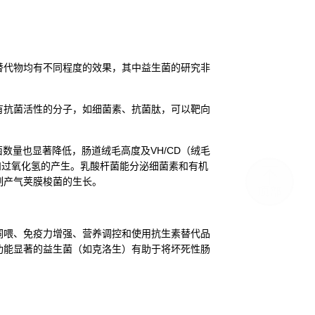
替代物均有不同程度的效果，其中益生菌的研究非
有抗菌活性的分子，如细菌素、抗菌肽，可以靶向
数量也显著降低，肠道绒毛高度及VH/CD（绒毛
酸和过氧化氢的产生。乳酸杆菌能分泌细菌素和有机
制产气荚膜梭菌的生长。
饲喂、免疫力增强、营养调控和使用抗生素替代品
功能显著的益生菌（如克洛生）有助于将坏死性肠