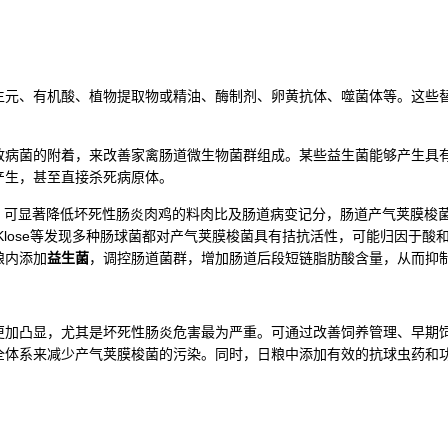
生元、有机酸、植物提取物或精油、酶制剂、卵黄抗体、噬菌体等。这些
致病菌的附着，来改善家禽肠道微生物菌群组成。某些益生菌能够产生具
产生，甚至直接杀死病原体。
）
可显著降低坏死性肠炎肉鸡的料肉比及肠道病变记分，肠道产气荚膜梭菌
Klose等发现多种肠球菌都对产气荚膜梭菌具有拮抗活性，可能归因于
粮内添加
益生菌
，调控肠道菌群，增加肠道后段短链脂肪酸含量，从而抑
更加凸显，尤其是坏死性肠炎危害最为严重。可通过改善饲养管理、早期
全体系来减少产气荚膜梭菌的污染。同时，日粮中添加有效的抗球虫药和