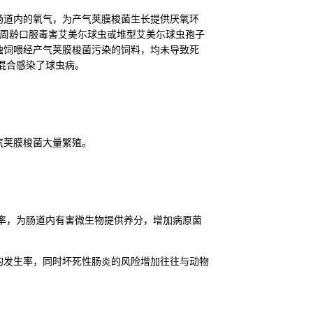
肠道内的氧气，为产气荚膜梭菌生长提供厌氧环
2周龄口服毒害艾美尓球虫或堆型艾美尓球虫孢子
独饲喂经产气荚膜梭菌污染的饲料，均未导致死
是混合感染了球虫病。
气荚膜梭菌大量繁殖。
率，为肠道内有害微生物提供养分，增加病原菌
的发生率，同时坏死性肠炎的风险增加往往与动物