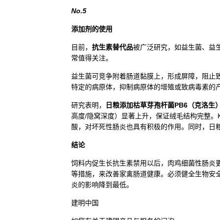
No.5
添加剂的使用
目前，
抗生素替代品
被广泛研究，如益生菌、益
常值得关注。
益生菌可竞争附着肠道黏膜上，形成屏障，阻止
特定的病原体，抑制病原体的增殖或致病毒素的
研究表明，
日粮添加枯草芽孢杆菌PB6（克洛生
高度/隐窝深度）显著上升，保证绒毛结构完整。
酸，对坏死性肠炎也具有积极的作用。同时，日
结论
饲料内促生长抗生素禁用以后，肉鸡细菌性肠炎
等措施，来改善家禽肠道健康。必须健全生物安
炎的影响降到最低。
建明中国