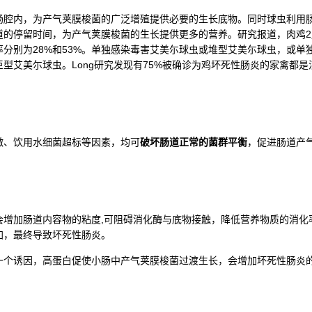
肠腔内，为产气荚膜梭菌的广泛增殖提供必要的生长底物。同时球虫利用
道的停留时间，为产气荚膜梭菌的生长提供更多的营养。研究报道，肉鸡
分别为28%和53%。单独感染毒害艾美尓球虫或堆型艾美尓球虫，或单
型艾美尓球虫。Long研究发现有75%被确诊为鸡坏死性肠炎的家禽都
激、饮用水细菌超标等因素，均可
破坏肠道正常的菌群平衡
，促进肠道产
会增加肠道内容物的粘度,可阻碍消化酶与底物接触，降低营养物质的消化
加，最终导致坏死性肠炎。
一个诱因，高蛋白促使小肠中产气荚膜梭菌过渡生长，会增加坏死性肠炎