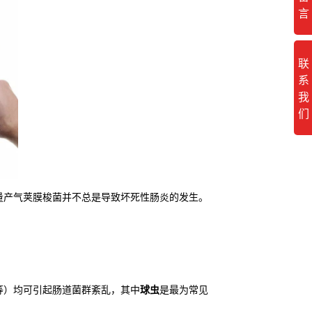
言
联
系
我
们
量产气荚膜梭菌并不总是导致坏死性肠炎的发生。
等）均可引起肠道菌群紊乱，其中
球虫
是最为常见