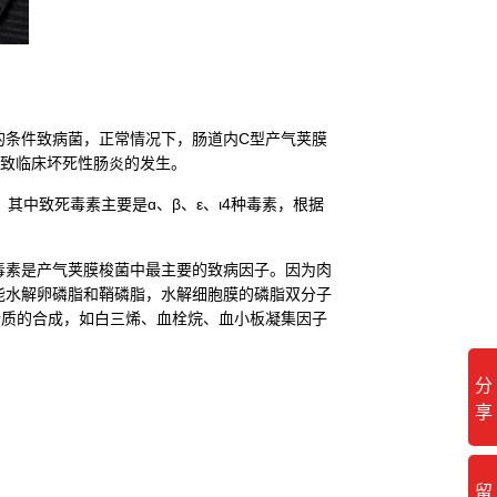
的条件致病菌，正常情况下，肠道内C型产气荚膜
，导致临床坏死性肠炎的发生。
，其中致死毒素主要是ɑ、β、ε、ι4种毒素，根据
毒素是产气荚膜梭菌中最主要的致病因子。因为肉
，能水解卵磷脂和鞘磷脂，水解细胞膜的磷脂双分子
介质的合成，如白三烯、血栓烷、血小板凝集因子
分
享
留