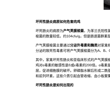
坏死性肠炎病原如何危害肉鸡
坏死肠炎的病原为
产气荚膜梭菌
，为革兰氏阳性
梭菌的数量较低，约104cfu/g，但是肠道菌群紊
产气荚膜梭菌主要通过
分泌外毒素和酶类
对家禽
分泌的致死性毒素可将产气荚膜梭菌分为A、B、C
其中，家禽坏死性肠炎和亚临床形式的产气荚膜
鸡对ɑ毒素的敏感性是ß或ε毒素的200倍。ɑ毒
层，促进细胞膜的破坏。卵磷脂水解后形成二酰
和前列环素，这些介质引起血管收缩、血小板聚
坏死性肠炎是如何出现的