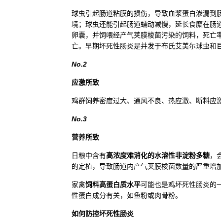
球虫引起肠道粘膜的损伤，导致血浆蛋白渗漏到
境；球虫还能引起肠道蠕动减慢，延长食糜在肠
卵囊，并饲喂经产气荚膜梭菌污染的饲料，死亡率
亡。早期坏死性肠炎是并发于布氏艾美尓球虫和巨
No.2
应激所致
鸡群饲养密度过大、通风不良、热应激、断料应
No.3
营养所致
日粮中含有
高浓度难消化的水溶性非淀粉多糖
，
的定植，导致肠道内产气荚膜梭菌数量的严重增
家禽
饲料高蛋白质水平
可能也是鸡坏死性肠炎的
性蛋白成分有关，如鱼粉或肉骨粉。
如何防控坏死性肠炎