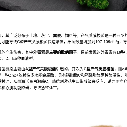
菌，其广泛分布于土壤、灰尘、粪便、饲料等。产气荚膜梭菌是一种典型
乱可能导致C型产气荚膜梭菌快速增值，细菌数量增加到107-109cfu/g
机体产生伤害，其中
外毒素是主要的致病因子
。目前发现的外毒素有
16种
、D、E5种血清型。
梭菌感染主要由
A型产气荚膜梭菌
引起的，其次为
C型产气荚膜梭菌
，而ɑ
素是一种Zn2+依赖性多功能金属酶，具有磷脂酶C和鞘磷脂酶两种酶活性
基甘油，从而激活蛋白激酶C，随后刺激花生四烯酸级联反应，诱导炎症
集和心肌功能障碍，导致急性死亡。