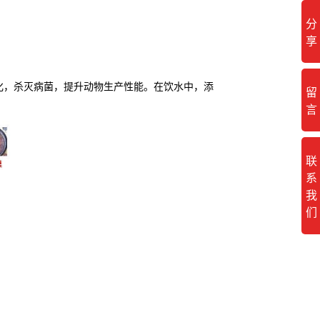
分
享
化，杀灭病菌，提升动物生产性能。在饮水中，添
留
言
联
系
我
们