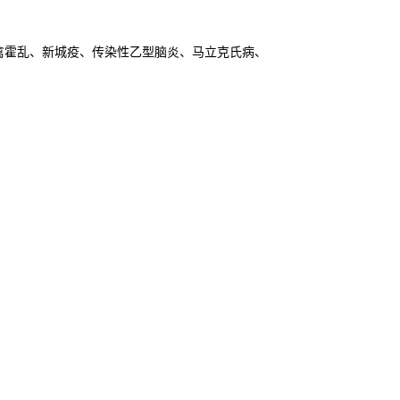
禽霍乱、新城疫、传染性乙型脑炎、马立克氏病、