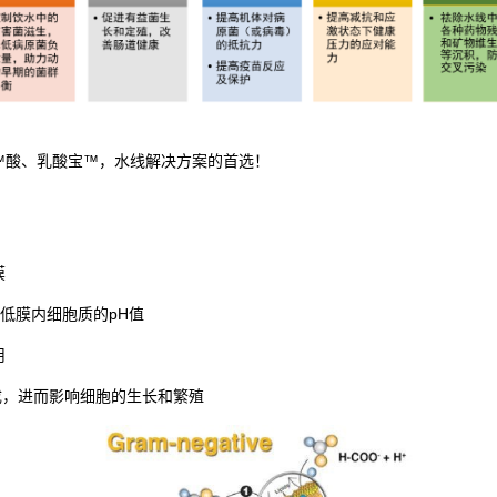
™酸、乳酸宝™，水线解决方案的首选！
膜
低膜内细胞质的pH值
用
合成，进而影响细胞的生长和繁殖