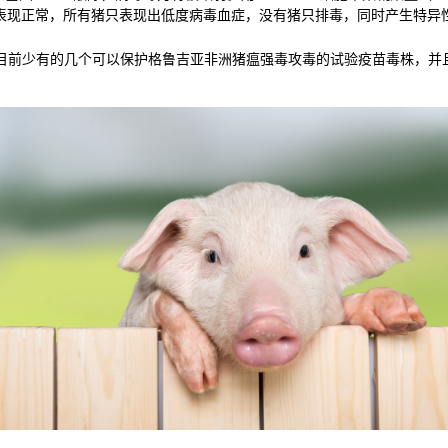
表现正常，所有猪只表现出低度病毒血症，没有猪只排毒，同时产生特异性
77L是目前少有的几个可以保护格鲁吉亚非洲猪瘟强毒攻毒的试验疫苗毒株