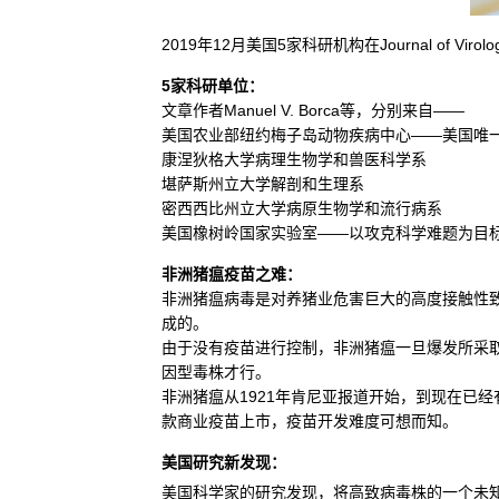
2019年12月美国5家科研机构在Journal of
5家科研单位：
文章作者Manuel V. Borca等，分别来自——
美国农业部纽约梅子岛动物疾病中心——美国唯
康涅狄格大学病理生物学和兽医科学系
堪萨斯州立大学解剖和生理系
密西西比州立大学病原生物学和流行病系
美国橡树岭国家实验室——以攻克科学难题为目
非洲猪瘟疫苗之难：
非洲猪瘟病毒是对养猪业危害巨大的高度接触性致死
成的。
由于没有疫苗进行控制，非洲猪瘟一旦爆发所采
因型毒株才行。
非洲猪瘟从1921年肯尼亚报道开始，到现在已
款商业疫苗上市，疫苗开发难度可想而知。
美国研究新发现：
美国科学家的研究发现，将高致病毒株的一个未知基