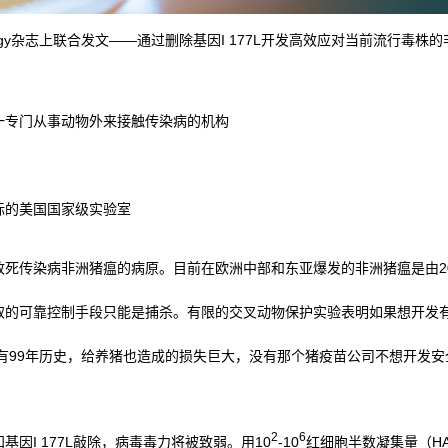
 Virology杂志上联合发文——通过删除基因I 177L开发高效应对当前流行毒
一专门从事动物外来接触传染病的机构
标的美国国家级实验室
传染病非洲猪瘟的病原。目前在欧洲中部和东亚爆发的非洲猪瘟是由2017
取的可靠控制手段只能是捕杀。有限的交叉动物保护实验表明如果想开发
经有99年历史，给养猪也造成的损失巨大，没有那个猪疫苗公司不想开发安
2
6
因I 177L敲除，病毒毒力将被致弱。用10
-10
红细胞半数凝集量（HAD