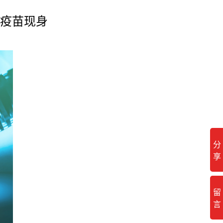
失疫苗现身
分
享
留
言