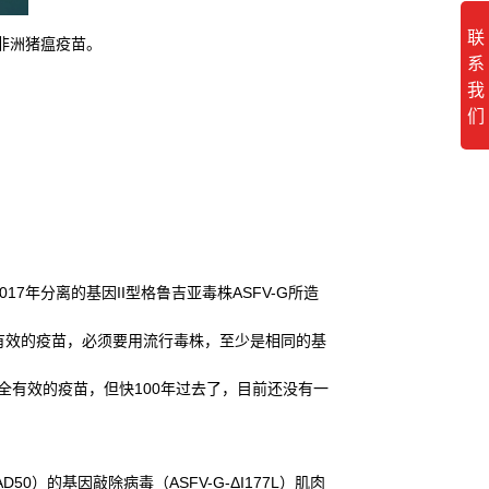
联
株的非洲猪瘟疫苗。
系
我
们
年分离的基因II型格鲁吉亚毒株ASFV-G所造
有效的疫苗，必须要用流行毒株，至少是相同的基
全有效的疫苗，但快100年过去了，目前还没有一
50）的基因敲除病毒（ASFV-G-ΔI177L）肌肉