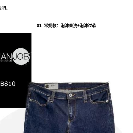
发吧。
01 常规款：泡沫普洗+泡沫过软