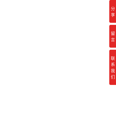
分
享
留
言
联
系
我
们