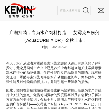
广谱抑菌，专为水产饲料打造 — 艾霉克™粉剂
（AquaCURB™ DR）金秋上市！
时间：2020-07-28
今天，水产从业者对霉菌毒素污染危害的认识已有深入的了解和
探讨，无论是饲料生产企业还是养殖业者都越来越关注霉菌毒素
对水产行业的动物健康、生产性能以及产品质量的影响。现有研
究证明，霉菌毒素污染可降低水产动物的生长率、饲料效率、繁
殖性能及对传染病的抵抗力，并能引起一些脏器的损伤。
因此，如何在养殖端做好霉菌毒素的污染防控已经成为水产养殖
行业关注的焦点。凭借对消费者的深度洞察以及在创新分子解决
方案方面的专业知识，金秋十月，建明水产科技专为水产饲料打
造的广谱抑菌剂
——
艾霉克
™
粉剂（
AquaCURB™ DR
）已于日
前宣布上市，发布会由建明水产科技研发中心曾炘博士主持并宣