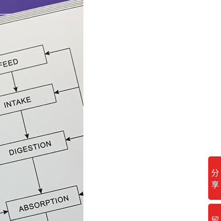
分
享
留