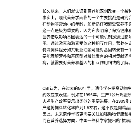
长久以来，人们就认识到营养能深刻改变一个某
事实上，现代营养学面临的一个主要挑战是研究
在动物非常幼小的年龄，如断奶仔猪遭受营养不
这一点是极为重要的，因为它表明除了保持健康
营养借以影响基因表达的一个可能机制是通过影
用。通过激素和激素受体这种相互作用，营养在
特殊饲料组分如共轭亚油酸可能对基因转录有一
要能理解营养和基因型对最佳发育的相对贡献还
病，就需要对营养和基因的相互作用细致的了解
Cliff认为，在过去的50年里，遗传学在提
约效应来表述，例如在1996年，生产1公斤鸡蛋所
肉鸡生产效率显示出类似的重要进展。在1989到19
产这将饲料转化率降到1.5左右，这不仅是肉鸡
因此，未来遗传学将更需要关注加强动物健康和
而在营养选择方向，中国一些科学家提出的“抗病