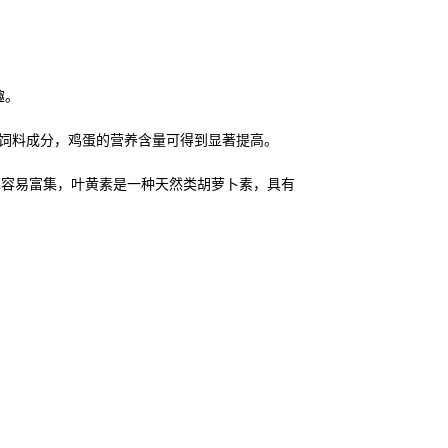
趣。
供天然饲料成分，鸡蛋的营养含量可得到显著提高。
也容易富集，叶黄素是一种天然类胡萝卜素，具有