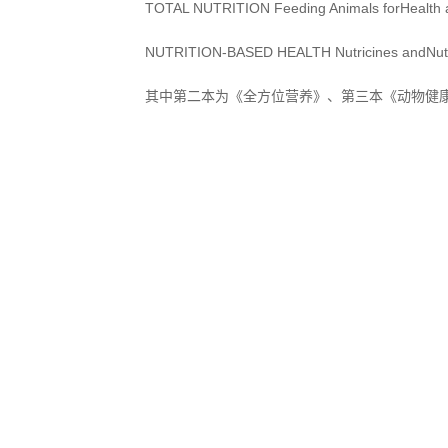
TOTAL NUTRITION Feeding Animals forHealth 
NUTRITION-BASED HEALTH Nutricines andNutrie
其中第二本为《全方位营养》、第三本《动物健