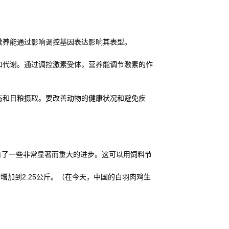
营养能通过影响调控基因表达影响其表型。
和代谢。通过调控激素受体，营养能调节激素的作
态和日粮摄取。要改善动物的健康状况和避免疾
已有了一些非常显著而重大的进步。这可以用饲料节
80增加到2.25公斤。（在今天，中国的白羽肉鸡生