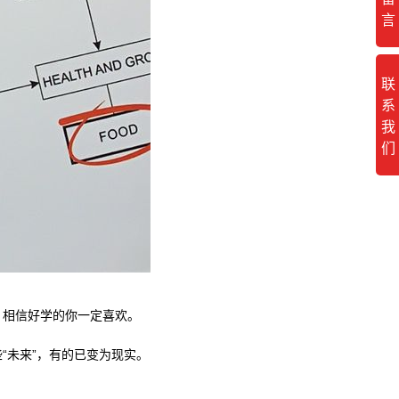
言
联
系
我
们
指南。相信好学的你一定喜欢。
些“未来”，有的已变为现实。