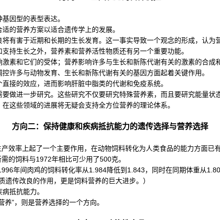
种基因型的表型表达。
合适的营养方案以适合遗传学上的发展。
良将有害于近期和长期的生长发育。这一事实导致一个观念的形成，认为
和支持生长之外，营养素和营养活性物质还有另一个重要功能。
响激素和它们的受体；营养影响许多与生长和新陈代谢有关的激素的合成
调控许多与动物发育、生长和新陈代谢有关的基因方面起着关键作用。
个直接的效应，进而影响肝脏中脂类的代谢和免疫系统。
需要做进一步研究。这些研究不仅要研究特殊营养素，而且要研究能量状
。在这些领域的进展将无疑会支持全方位营养的理论体系。
方向二：保持健康和疾病抵抗能力的遗传选择与营养选择
高动物生产效率上起了一个主要作用，在动物饲料转化为人类食品的能力方面
需的饲料与1972年相比可少用了500克。
96年间肉鸡的饲料转化率从1.984降低到1.843，同时在同期体重从1.
品质遗传改良的作用，更是饲料营养的巨大进步。）
疾病抵抗能力。
营养”，则是营养选择的一个方向。