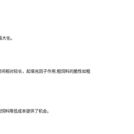
最大化。
间相对较长，起填充因子作用;粗饲料的脆性如粗
粗饲料降低成本提供了机会。