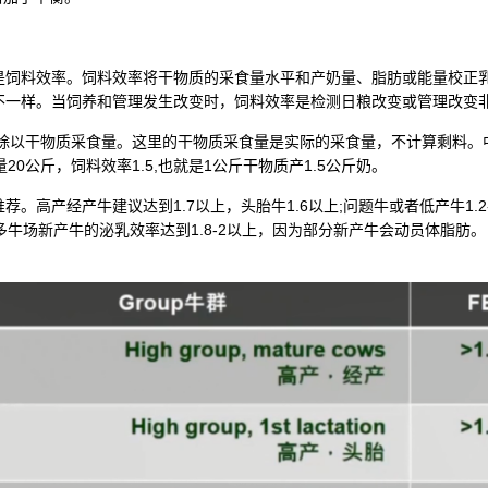
料效率。饲料效率将干物质的采食量水平和产奶量、脂肪或能量校正乳
不一样。当饲养和管理发生改变时，饲料效率是检测日粮改变或管理改变
除以干物质采食量。这里的干物质采食量是实际的采食量，不计算剩料。
0公斤，饲料效率1.5,也就是1公斤干物质产1.5公斤奶。
产经产牛建议达到1.7以上，头胎牛1.6以上;问题牛或者低产牛1.2-
很多牛场新产牛的泌乳效率达到1.8-2以上，因为部分新产牛会动员体脂肪。