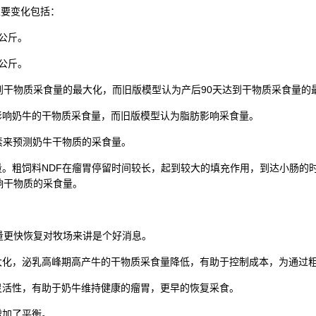
要变化包括：
公斤。
公斤。
到干物质采食量的最大化，而旧版模型认为产后90天达到干物质采食量的
响奶牛的干物质采食量，而旧版模型认为脂肪影响采食量。
素来预测奶牛干物质的采食量。
。粗饲料NDF在瘤胃停留时间较长，起到较大的填充作用，到达小肠的时
响干物质的采食量。
更快恢复对牧场来讲是个好消息。
化，泌乳高峰期高产牛的干物质采食量降低，有助于控制成本，为通过
活性，有助于奶牛维持健康的瘤胃，更早的恢复采食。
增加了平衡。