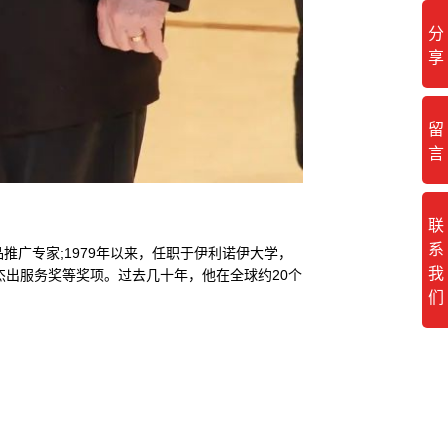
分
享
留
言
联
系
推广专家;1979年以来，任职于伊利诺伊大学，
我
杰出服务奖等奖项。过去几十年，他在全球约20个
们