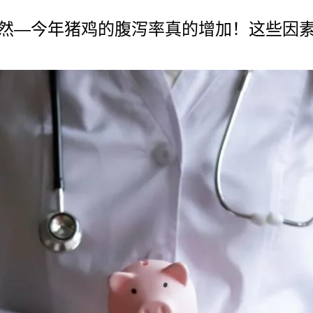
然—今年猪鸡的腹泻率真的增加！这些因