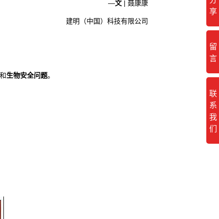
—
文
| 聂康康
享
建明（中国）科技有限公司
留
言
和
生物安全问题
。
联
系
我
们