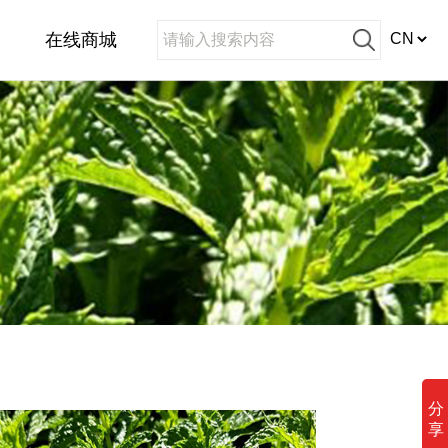
在线商城
分
享